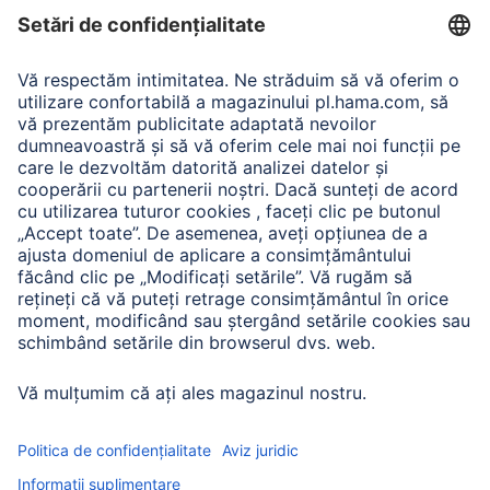
Adaptor-Service pentru alimentarea Notebook-ului
A.N.P.C.
A.N.P.C. SAL
Companie
Istoria companiei
Hama Mondial
Press
Sustainability
Business-Portal