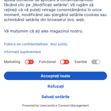
Hama Ramă din lemn „Dana”, 3D, stejar, 15 x 20 cm
00175154
Variante: Dimensiunea ramei (2) & Nuanța culorii (3)
70,90 RON