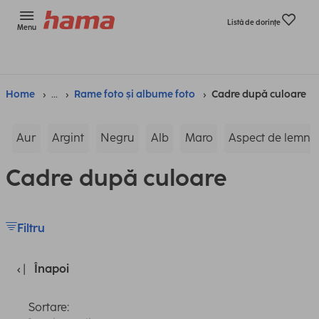
Listă de dorinţe
Menu
Home
...
Rame foto și albume foto
Cadre după culoare
Aur
Argint
Negru
Alb
Maro
Aspect de lemn
Cadre după culoare
Filtru
Înapoi
Sortare: