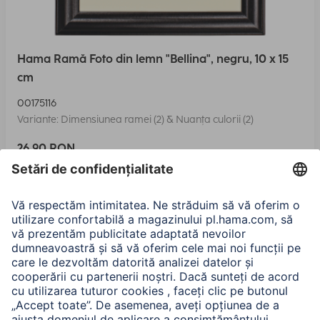
Hama Ramă Foto din lemn "Bellina", negru, 10 x 15
cm
00175116
Variante: Dimensiunea ramei (2) & Nuanța culorii (2)
26,90 RON