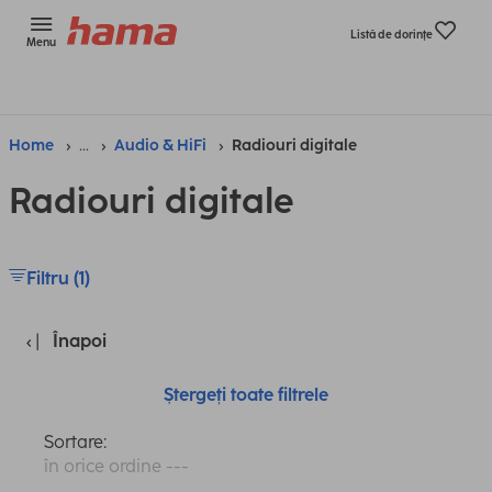
Listă de dorinţe
Menu
Home
...
Audio & HiFi
Radiouri digitale
Radiouri digitale
Filtru (1)
Înapoi
Ștergeți toate filtrele
Sortare:
în orice ordine ---