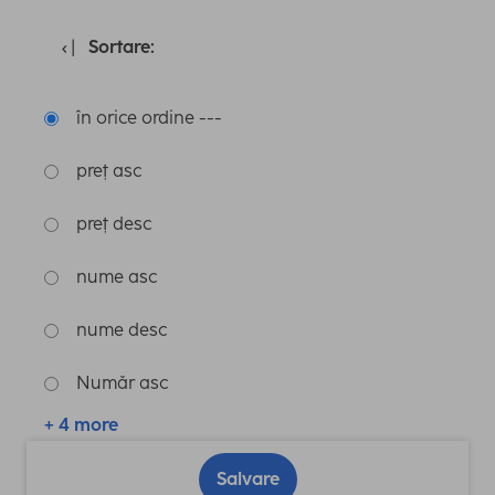
Sortare:
în orice ordine ---
preț asc
preț desc
nume asc
nume desc
Număr asc
+ 4 more
Salvare