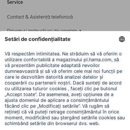
Service
Contact & Asistență telefonică
Drivere și instrucțiuni de operare
Adaptor-Service pentru alimentarea Notebook-ului
A.N.P.C.
A.N.P.C. SAL
Companie
Istoria companiei
Hama Mondial